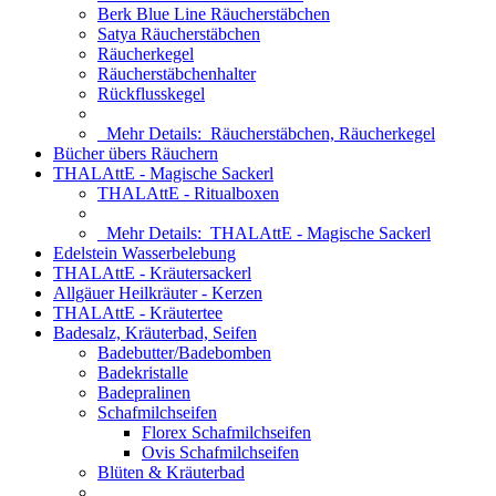
Berk Blue Line Räucherstäbchen
Satya Räucherstäbchen
Räucherkegel
Räucherstäbchenhalter
Rückflusskegel
Mehr Details:
Räucherstäbchen, Räucherkegel
Bücher übers Räuchern
THALAttE - Magische Sackerl
THALAttE - Ritualboxen
Mehr Details:
THALAttE - Magische Sackerl
Edelstein Wasserbelebung
THALAttE - Kräutersackerl
Allgäuer Heilkräuter - Kerzen
THALAttE - Kräutertee
Badesalz, Kräuterbad, Seifen
Badebutter/Badebomben
Badekristalle
Badepralinen
Schafmilchseifen
Florex Schafmilchseifen
Ovis Schafmilchseifen
Blüten & Kräuterbad