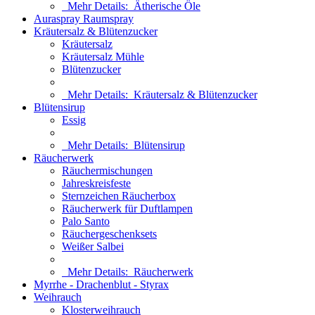
Mehr Details:
Ätherische Öle
Auraspray Raumspray
Kräutersalz & Blütenzucker
Kräutersalz
Kräutersalz Mühle
Blütenzucker
Mehr Details:
Kräutersalz & Blütenzucker
Blütensirup
Essig
Mehr Details:
Blütensirup
Räucherwerk
Räuchermischungen
Jahreskreisfeste
Sternzeichen Räucherbox
Räucherwerk für Duftlampen
Palo Santo
Räuchergeschenksets
Weißer Salbei
Mehr Details:
Räucherwerk
Myrrhe - Drachenblut - Styrax
Weihrauch
Klosterweihrauch